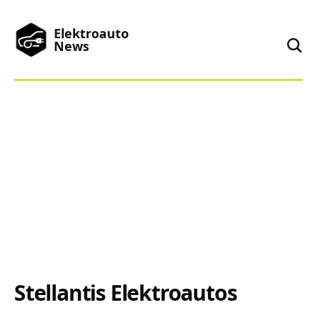
Elektroauto
News
News
Marken
Podcast
Toplisten
China
Stellantis Elektroautos