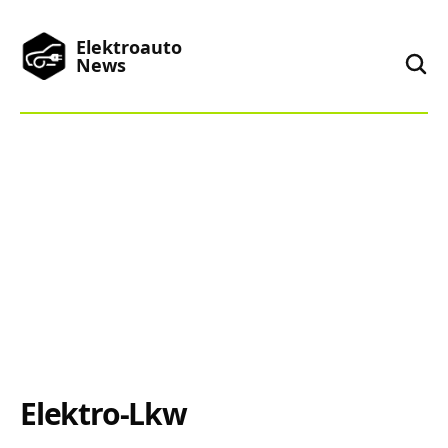
Elektroauto
News
News
Marken
Podcast
Toplisten
China
Elektro-Lkw