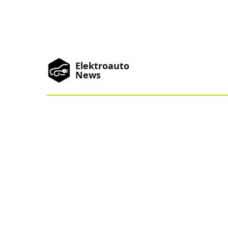
Elektroauto
News
News
Marken
Podcast
Toplisten
China