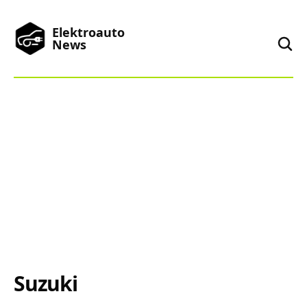
Elektroauto
News
News
Marken
Podcast
Toplisten
China
Suzuki