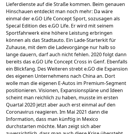
Lieferdienste auf die Straße kommen.
Beim genauen
Hinschauen entdeckt man noch mehr: Da wäre
einmal der e.GO Life Concept Sport, sozusagen als
Specal Edition des e.GO Life. Er wird mit seinem
Sportfahrwerk eine höhere Leistung erbringen
können als das Stadtauto. Ein Lade-Starterkit für
Zuhause, mit dem die Ladevorgänge nur halb so
lange dauern, darf auch nicht fehlen. 2020 folgt dann
bereits
das e.GO Life Concept Cross
in Genf. Ebenfalls
ein Blickfang. Des Weiteren strebt e.GO die Expansion
des eigenen Unternehmens nach China an. Dort
wolle man die eigenen E-Autos im Premium-Segment
positionieren.
Visionen, Expansionspläne und Ideen
scheint man reichlich zu haben
, musste im ersten
Quartal 2020 jetzt aber auch erst einmal auf den
Coronavirus reagieren. Im Mai 2021 dann die
Information, dass man künftig in Mexico
durchstarten möchte. Man zeigt sich aber
zuversichtlich, dass man auch diese Krise übersteht.