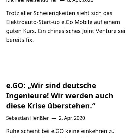
Michael Neißendorfer
—
8. Apr. 2020
Lithium
Trotz aller Schwierigkeiten sieht sich das
Elektroauto-Start-up e.Go Mobile auf einem
Newsletter
guten Kurs. Ein chinesisches Joint Venture sei
bereits fix.
e.GO: „Wir sind deutsche
Ingenieure! Wir werden auch
diese Krise überstehen.“
Sebastian Henßler
—
2. Apr. 2020
Ruhe scheint bei e.GO keine einkehren zu