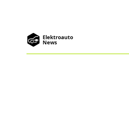
Elektroauto
News
News
Marken
Podcast
Toplisten
China