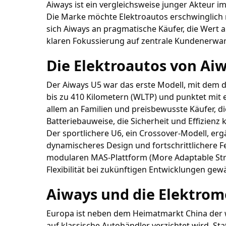
Aiways ist ein vergleichsweise junger Akteur 
Die Marke möchte Elektroautos erschwinglich 
sich Aiways an pragmatische Käufer, die Wert a
klaren Fokussierung auf zentrale Kundenerwa
Die Elektroautos von Ai
Der Aiways U5 war das erste Modell, mit dem d
bis zu 410 Kilometern (WLTP) und punktet mit
allem an Familien und preisbewusste Käufer, d
Batteriebauweise, die Sicherheit und Effizienz
Der sportlichere U6, ein Crossover-Modell, erg
dynamischeres Design und fortschrittlichere Fe
modularen MAS-Plattform (More Adaptable Struc
Flexibilität bei zukünftigen Entwicklungen gewä
Aiways und die Elektromo
Europa ist neben dem Heimatmarkt China der wi
auf klassische Autohändler verzichtet wird. St