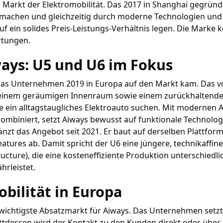
im Markt der Elektromobilität. Das 2017 in Shanghai gegrün
machen und gleichzeitig durch moderne Technologien und 
uf ein solides Preis-Leistungs-Verhältnis legen. Die Marke
rtungen.
ways: U5 und U6 im Fokus
as Unternehmen 2019 in Europa auf den Markt kam. Das vol
 einem geräumigen Innenraum sowie einem zurückhaltenden,
ie ein alltagstaugliches Elektroauto suchen. Mit modernen
 kombiniert, setzt Aiways bewusst auf funktionale Technolo
änzt das Angebot seit 2021. Er baut auf derselben Plattform
atures ab. Damit spricht der U6 eine jüngere, technikaffin
ture), die eine kosteneffiziente Produktion unterschiedl
hrleistet.
bilität in Europa
chtigste Absatzmarkt für Aiways. Das Unternehmen setzt au
attdessen wird der Kontakt zu den Kunden direkt oder über 