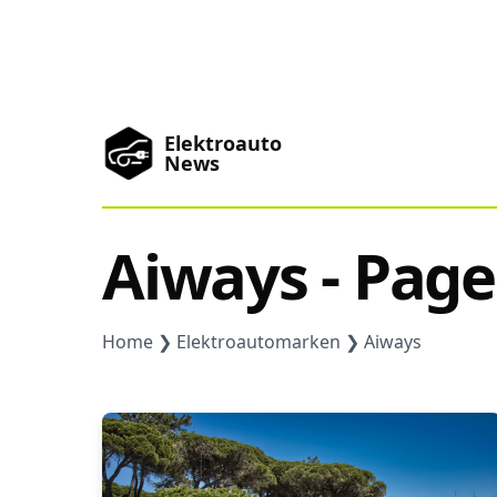
Elektroauto
News
News
Marken
Aiways - Page
Podcast
Home
Elektroautomarken
Aiways
Toplisten
China