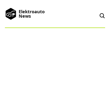
Elektroauto
News
News
Marken
Podcast
Toplisten
China