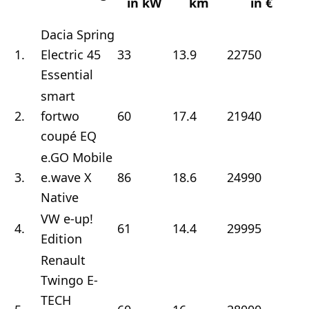
in kW
km
in €
Dacia Spring
1.
Electric 45
33
13.9
22750
4
Essential
smart
2.
fortwo
60
17.4
21940
4
coupé EQ
e.GO Mobile
3.
e.wave X
86
18.6
24990
4
Native
VW e-up!
4.
61
14.4
29995
5
Edition
Renault
Twingo E-
TECH