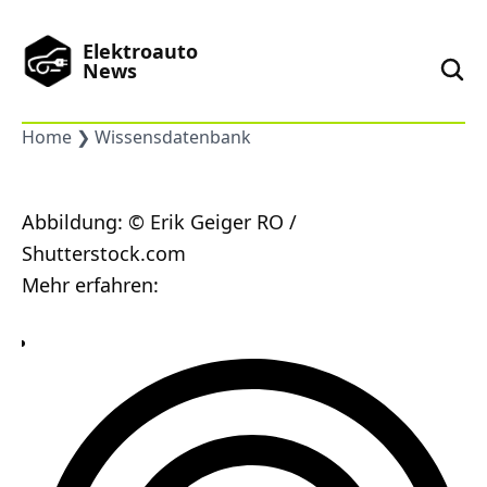
Elektroauto
News
Home
Wissensdatenbank
News
Marken
Abbildung: © Erik Geiger RO /
Shutterstock.com
Mehr erfahren:
Podcast
Toplisten
China