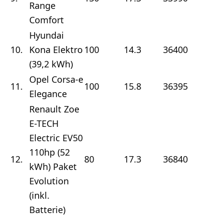
Range
Comfort
Hyundai
10.
Kona Elektro
100
14.3
36400
6
(39,2 kWh)
Opel Corsa-e
11.
100
15.8
36395
6
Elegance
Renault Zoe
E-TECH
Electric EV50
110hp (52
12.
80
17.3
36840
6
kWh) Paket
Evolution
(inkl.
Batterie)