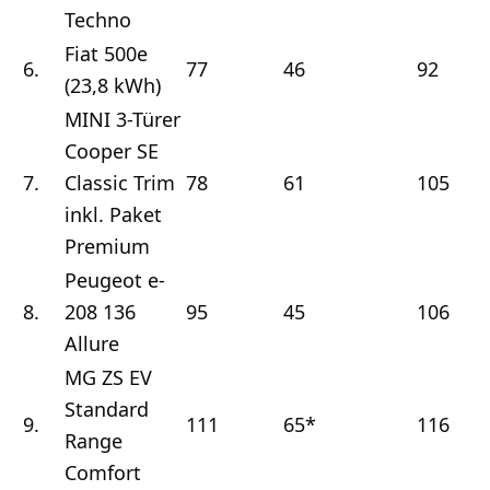
Techno
Fiat 500e
6.
77
46
92
(23,8 kWh)
MINI 3-Türer
Cooper SE
7.
Classic Trim
78
61
105
inkl. Paket
Premium
Peugeot e-
8.
208 136
95
45
106
Allure
MG ZS EV
Standard
9.
111
65*
116
Range
Comfort