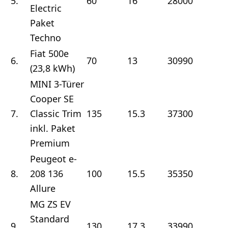
5.
60
16
28000
5
Electric
Paket
Techno
Fiat 500e
6.
70
13
30990
5
(23,8 kWh)
MINI 3-Türer
Cooper SE
7.
Classic Trim
135
15.3
37300
6
inkl. Paket
Premium
Peugeot e-
8.
208 136
100
15.5
35350
6
Allure
MG ZS EV
Standard
9.
130
17.3
33990
6