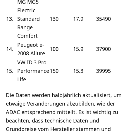
MG MG5
Electric
13.
Standard
130
17.9
35490
6
Range
Comfort
Peugeot e-
14.
100
15.9
37900
6
2008 Allure
VW ID.3 Pro
15.
Performance
150
15.3
39995
6
Life
Die Daten werden halbjährlich aktualisiert, um
etwaige Veränderungen abzubilden, wie der
ADAC entsprechend mitteilt. Es ist wichtig zu
beachten, dass technische Daten und
Grundpreise vom Hersteller stammen und