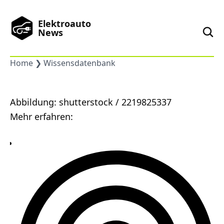
Elektroauto
News
Home
Wissensdatenbank
News
Marken
Abbildung: shutterstock / 2219825337
Mehr erfahren:
Podcast
Toplisten
China