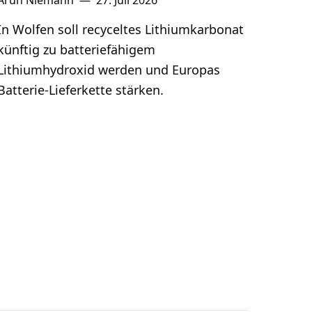
Arun Niemann
—
27. Juli 2026
In Wolfen soll recyceltes Lithiumkarbonat
künftig zu batteriefähigem
Lithiumhydroxid werden und Europas
Batterie-Lieferkette stärken.