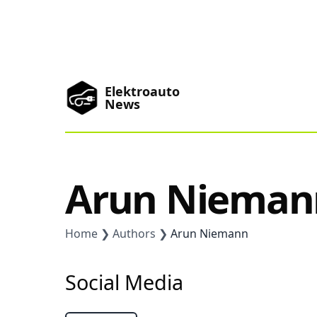
Elektroauto
News
News
Marken
Arun Nieman
Podcast
Toplisten
Home
Authors
Arun Niemann
Social Media
China