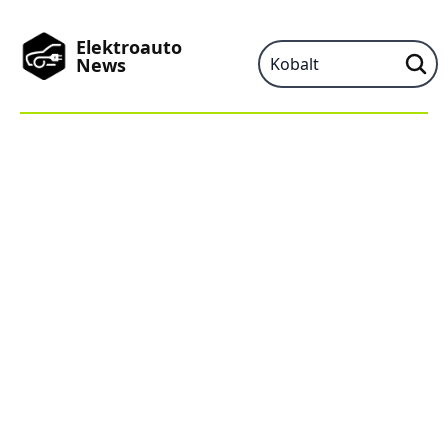
Elektroauto
News
News
Marken
Podcast
Toplisten
China